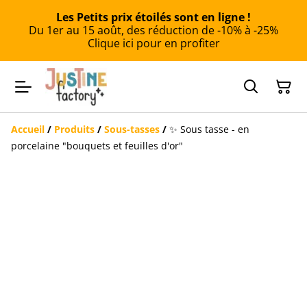
Les Petits prix étoilés sont en ligne !
Du 1er au 15 août, des réduction de -10% à -25%
Clique ici pour en profiter
Accueil
/
Produits
/
Sous-tasses
/
✨ Sous tasse - en
porcelaine "bouquets et feuilles d'or"