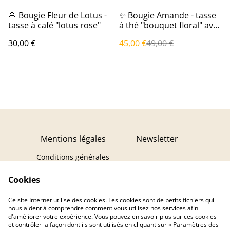
%
🌸 Bougie Fleur de Lotus -
✨ Bougie Amande - tasse
tasse à café "lotus rose"
à thé "bouquet floral" avec
sous-tasse - avec une fève
30,00 €
45,00 €
49,00 €
dedans
Mentions légales
Newsletter
Conditions générales
Politique de
Cookies
confidentialité
Politique de cookies
Ce site Internet utilise des cookies. Les cookies sont de petits fichiers qui
Contact
Droit de rétractation
nous aident à comprendre comment vous utilisez nos services afin
d'améliorer votre expérience. Vous pouvez en savoir plus sur ces cookies
et contrôler la façon dont ils sont utilisés en cliquant sur « Paramètres des