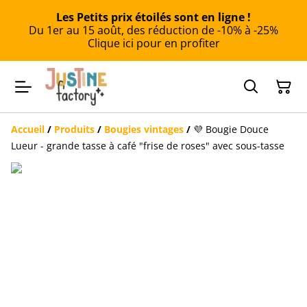
Les Petits prix étoilés sont en ligne !
Du 1er au 15 août, des réduction de -10% à -25%
Clique ici pour en profiter
Accueil
/
Produits
/
Bougies vintages
/
💜 Bougie Douce
Lueur - grande tasse à café "frise de roses" avec sous-tasse