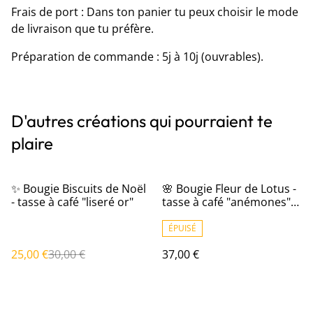
Frais de port : Dans ton panier tu peux choisir le mode
de livraison que tu préfère.
Préparation de commande : 5j à 10j (ouvrables).
D'autres créations qui pourraient te
plaire
%
✨ Bougie Biscuits de Noël
🌸 Bougie Fleur de Lotus -
- tasse à café "liseré or"
tasse à café "anémones"
avec sous-tasse
ÉPUISÉ
25,00 €
30,00 €
37,00 €