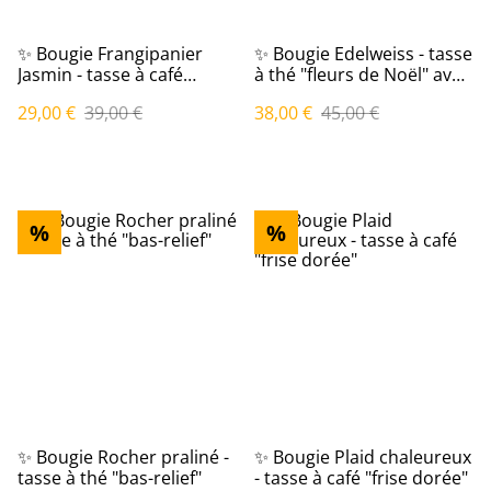
✨ Bougie Frangipanier
✨ Bougie Edelweiss - tasse
Jasmin - tasse à café
à thé "fleurs de Noël" avec
"primevères" avec sous-
sous-tasse
29,00 €
39,00 €
38,00 €
45,00 €
tasse
%
%
✨ Bougie Rocher praliné -
✨ Bougie Plaid chaleureux
tasse à thé "bas-relief"
- tasse à café "frise dorée"