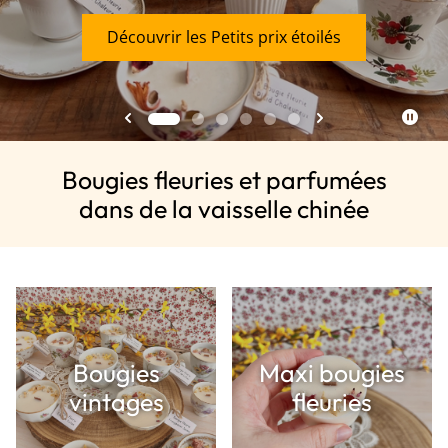
Qu'est ce que c'est ?
avec la simplicité de la nature
commande
Découvrir les Petits prix étoilés
Découvrir les suspensions parfumées
Découvrir les mini bougies fleuries
Découvrir les bougies vintages
Je veux avoir la surprise
Bougies fleuries et parfumées
dans de la vaisselle chinée
Bougies
Maxi bougies
vintages
fleuries