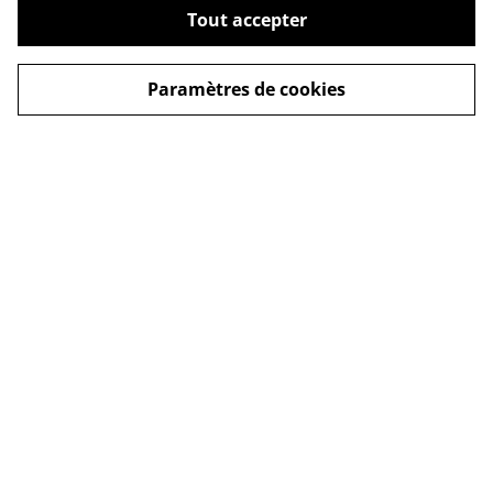
Tout accepter
Mentions légales
Newsletter
Paramètres de cookies
Conditions générales
Politique de
confidentialité
Politique de cookies
Contact
Droit de rétractation
© 2026
JustineFactory ✨
powered by