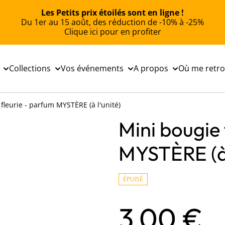
Les Petits prix étoilés sont en ligne !
Du 1er au 15 août, des réduction de -10% à -25%
Clique ici pour en profiter
Collections
Vos événements
A propos
Où me retr
fleurie - parfum MYSTÈRE (à l'unité)
Mini bougie 
MYSTÈRE (à 
ÉPUISÉ
3,00 €