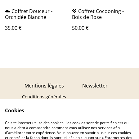
☁️ Coffret Douceur -
💖 Coffret Cocooning -
Orchidée Blanche
Bois de Rose
35,00 €
50,00 €
Mentions légales
Newsletter
Conditions générales
Politique de
Cookies
confidentialité
Politique de cookies
Ce site Internet utilise des cookies. Les cookies sont de petits fichiers qui
Contact
Droit de rétractation
nous aident à comprendre comment vous utilisez nos services afin
d'améliorer votre expérience. Vous pouvez en savoir plus sur ces cookies
et contrôler la façon dont ils sont utilisés en cliquant sur « Paramètres des