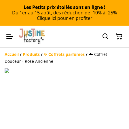
Les Petits prix étoilés sont en ligne !
Du 1er au 15 août, des réduction de -10% à -25%
Clique ici pour en profiter
Accueil
/
Produits
/
✨ Coffrets parfumés
/
☁️ Coffret
Douceur - Rose Ancienne