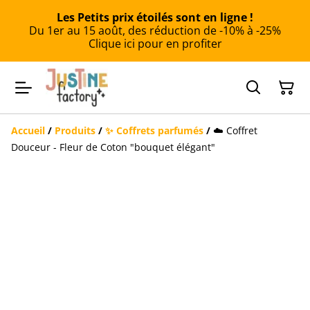
Les Petits prix étoilés sont en ligne !
Du 1er au 15 août, des réduction de -10% à -25%
Clique ici pour en profiter
Accueil
/
Produits
/
✨ Coffrets parfumés
/
☁️ Coffret
Douceur - Fleur de Coton "bouquet élégant"