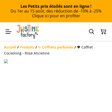
Les Petits prix étoilés sont en ligne !
Du 1er au 15 août, des réduction de -10% à -25%
Clique ici pour en profiter
Accueil
/
Produits
/
✨ Coffrets parfumés
/
💖 Coffret
Cocooning - Rose Ancienne