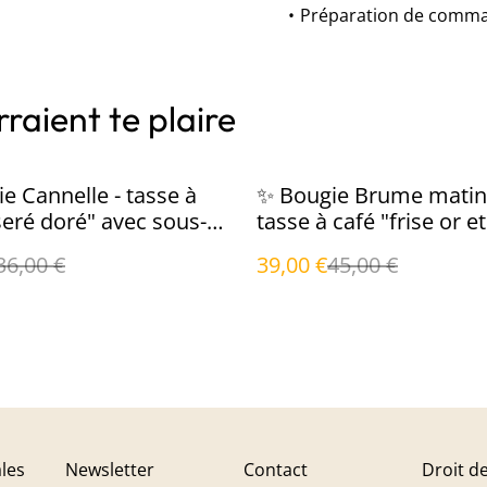
Préparation de command
raient te plaire
%
e Cannelle - tasse à
✨ Bougie Brume matina
iseré doré" avec sous-
tasse à café "frise or et
noir" avec sous-tasse
36,00 €
39,00 €
45,00 €
les
Newsletter
Contact
Droit de