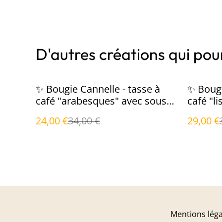
D'autres créations qui pour
%
%
✨ Bougie Cannelle - tasse à
✨ Bougi
café "arabesques" avec sous-
café "l
tasse
tasse
24,00 €
34,00 €
29,00 €
Mentions léga