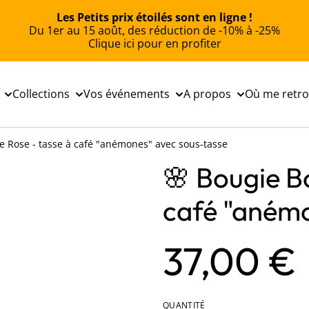
Les Petits prix étoilés sont en ligne !
Du 1er au 15 août, des réduction de -10% à -25%
Clique ici pour en profiter
Collections
Vos événements
A propos
Où me retr
e Rose - tasse à café "anémones" avec sous-tasse
🌸 Bougie Bo
café "anémo
37,00 €
QUANTITÉ