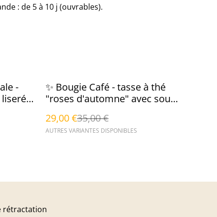
e : de 5 à 10 j (ouvrables).
%
le -
✨ Bougie Café - tasse à thé
 liseré
"roses d'automne" avec sous-
tasse
29,00 €
35,00 €
AUTRES VARIANTES DISPONIBLES
 rétractation