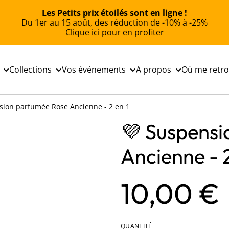
Les Petits prix étoilés sont en ligne !
Du 1er au 15 août, des réduction de -10% à -25%
Clique ici pour en profiter
Collections
Vos événements
A propos
Où me retr
sion parfumée Rose Ancienne - 2 en 1
💜 Suspens
Ancienne - 2
10,00 €
QUANTITÉ