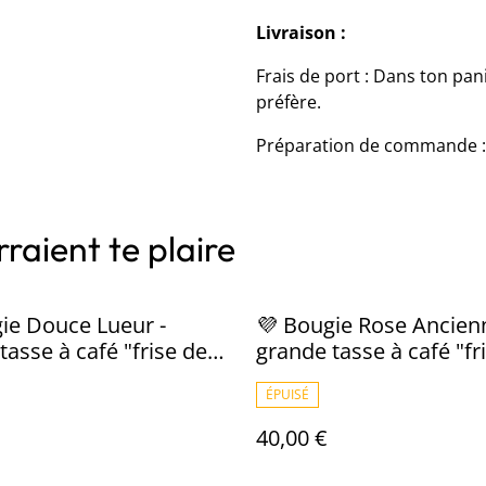
Livraison :
Frais de port : Dans ton pan
préfère.
Préparation de commande : 5
raient te plaire
ie Douce Lueur -
💜 Bougie Rose Ancien
tasse à café "frise de
grande tasse à café "fr
avec sous-tasse
roses" avec sous-tasse
ÉPUISÉ
40,00 €