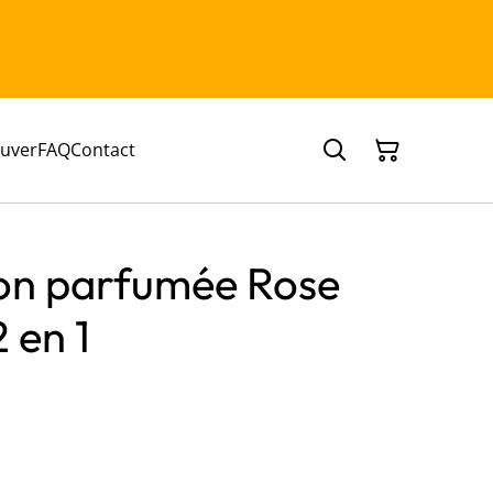
ouver
FAQ
Contact
ion parfumée Rose
 en 1