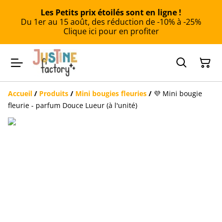
Les Petits prix étoilés sont en ligne !
Du 1er au 15 août, des réduction de -10% à -25%
Clique ici pour en profiter
Accueil
/
Produits
/
Mini bougies fleuries
/
💜 Mini bougie
fleurie - parfum Douce Lueur (à l'unité)