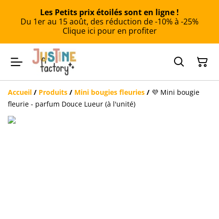
Les Petits prix étoilés sont en ligne !
Du 1er au 15 août, des réduction de -10% à -25%
Clique ici pour en profiter
Accueil
/
Produits
/
Mini bougies fleuries
/
💜 Mini bougie
fleurie - parfum Douce Lueur (à l'unité)