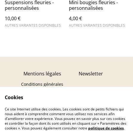
Suspensions fleuries -
Mini bougies fleuries -
personnalisées
personnalisées
10,00 €
4,00 €
AUTRES VARIANTES DISPONIBLES
AUTRES VARIANTES DISPONIBLES
Mentions légales
Newsletter
Conditions générales
Politique de
Cookies
confidentialité
Politique de cookies
Ce site Internet utilise des cookies. Les cookies sont de petits fichiers qui
Contact
Droit de rétractation
nous aident à comprendre comment vous utilisez nos services afin
d'améliorer votre expérience. Vous pouvez en savoir plus sur ces cookies
et contrôler la façon dont ils sont utilisés en cliquant sur « Paramètres des
cookies ». Vous pouvez également consulter notre
politique de cookies
.