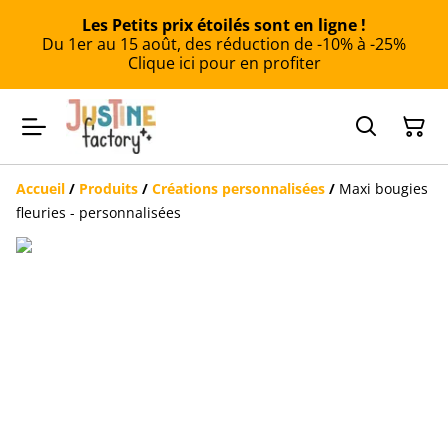
Les Petits prix étoilés sont en ligne !
Du 1er au 15 août, des réduction de -10% à -25%
Clique ici pour en profiter
Accueil
/
Produits
/
Créations personnalisées
/
Maxi bougies
fleuries - personnalisées